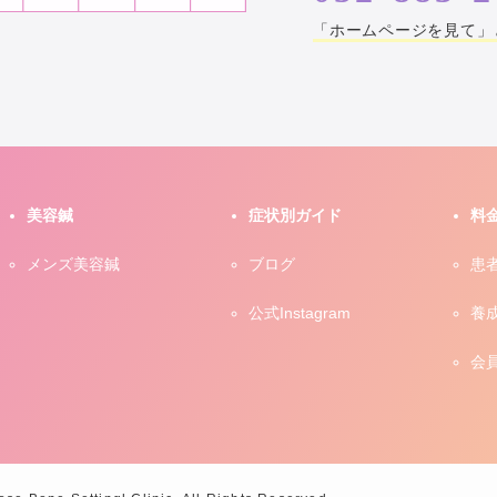
「ホームページを見て」
美容鍼
症状別ガイド
料
メンズ美容鍼
ブログ
患
公式Instagram
養
会