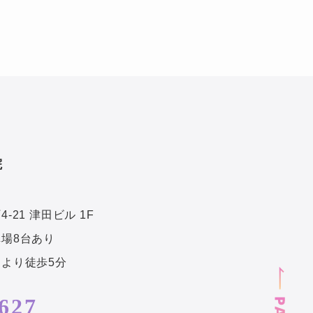
院
21 津田ビル 1F
場8台あり
より徒歩5分
627