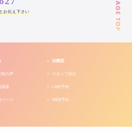
627
とお伝え下さい
金
治療院
者様の声
スタッフ紹介
成講座
LINE予約
員ページ
WEB予約