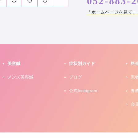
052-883-2
「ホームページを見て」
美容鍼
症状別ガイド
料
メンズ美容鍼
ブログ
患
公式Instagram
養
会