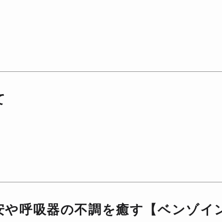
て
安や呼吸器の不調を癒す【ベンゾイ