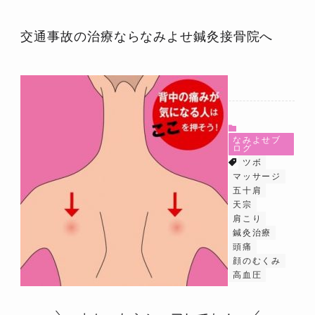
交通事故の治療ならなみよせ鍼灸接骨院へ
なみよせブ
ログ
ツボ
マッサージ
五十肩
天宗
肩こり
鍼灸治療
頭痛
顔のむくみ
高血圧