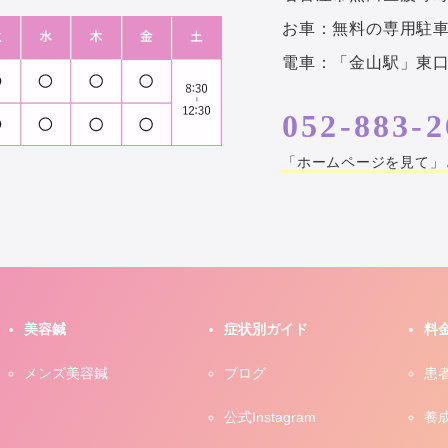
お車：無料の専用駐車
電車：「金山駅」東口
052-883-2
「ホームページを見て」
美容鍼
症状別ガイド
料
メンズ美容鍼
ブログ
患
公式Instagram
養