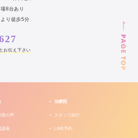
場8台あり
より徒歩5分
627
とお伝え下さい
金
治療院
者様の声
スタッフ紹介
成講座
LINE予約