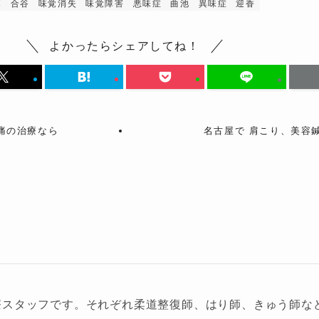
ボ
合谷
味覚消失
味覚障害
悪味症
曲池
異味症
迎香
よかったらシェアしてね！
痛の治療なら
名古屋で 肩こり、美容鍼
療スタッフです。それぞれ柔道整復師、はり師、きゅう師な