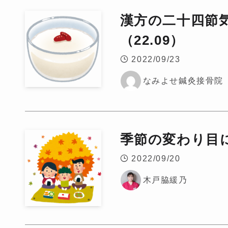
漢方の二十四節
（22.09）
2022/09/23
なみよせ鍼灸接骨院
季節の変わり目
2022/09/20
木戸脇緩乃