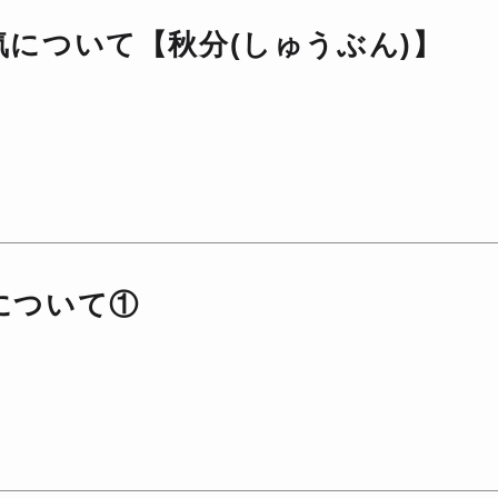
気について【秋分(しゅうぶん)】
について①