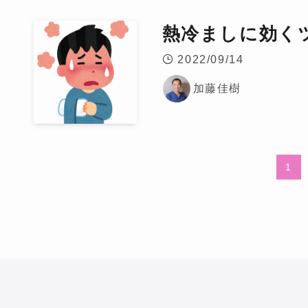
熱冷ましに効く
2022/09/14
加藤佳樹
1