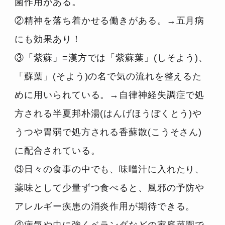
菌作用がある。
②精神を落ち着かせる働きがある。→五月病
にも効果あり！
③「紫蘇」=漢方では「紫蘇葉」(しそよう)、
「蘇葉」(そよう)の名で気の流れを整えるた
めに用いられている。→自律神経失調症で処
方される半夏邦朴湯(はんげほうぼくとう)や
うつや胃弱で処方される香蘇散(こうそさん)
に配合されている。
③日々の食事の中でも、味噌汁に入れたり、
薬味として少量ずつ食べると、風邪の予防や
アレルギー疾患の消炎作用が期待できる。