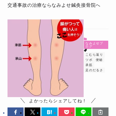
交通事故の治療ならなみよせ鍼灸接骨院へ
なみよせブ
ログ
こむら返り
ツボ
便秘
承筋
足のだるさ
よかったらシェアしてね！