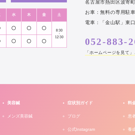
名古屋市熱田区波寄町4-
お車：無料の専用駐車
電車：「金山駅」東口
052-883-2
「ホームページを見て」
美容鍼
症状別ガイド
料
メンズ美容鍼
ブログ
患
公式Instagram
養