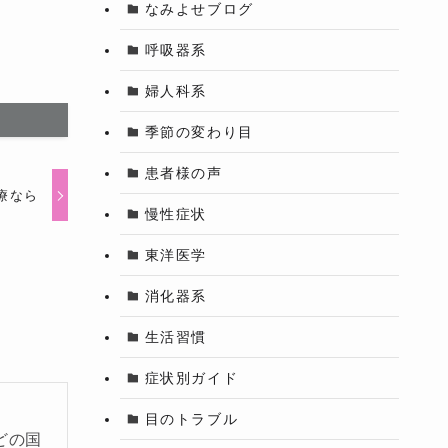
なみよせブログ
呼吸器系
婦人科系
季節の変わり目
患者様の声
療なら
慢性症状
東洋医学
消化器系
生活習慣
症状別ガイド
目のトラブル
どの国