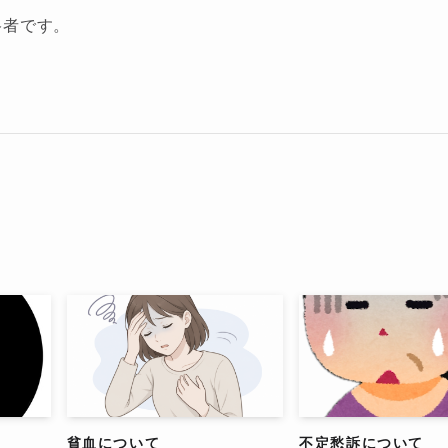
格者です。
貧血について
不定愁訴について