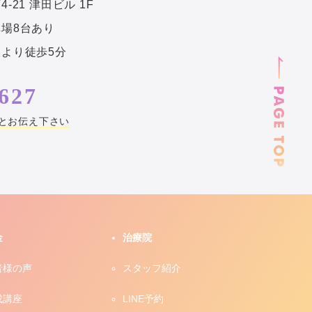
21 津田ビル 1F
場8台あり
より徒歩5分
627
とお伝え下さい
金
治療院
者様の声
スタッフ紹介
成講座
LINE予約